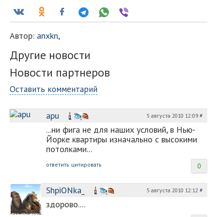
Автор:
anxkn
,
Другие новости
Новости партнеров
Оставить комментарий
apu
5 августа 2010 12:09
#
...ни фига не для наших условий, в Нью-
Йорке квартиры изначально с высокими
потолками...
ответить
цитировать
0
ShpiONka_
5 августа 2010 12:12
#
здорово....