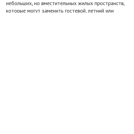
небольших, но вместительных жилых пространств,
которые могут заменить гостевой, летний или
садовый домик, студию или офис на заднем дворе.
Предполагается, что инновационный объект из
разряда экспериментальной модели превратится в
серийный строительный комплект, который каждый
любитель головоломок «сделай сам» сможет
самостоятельно собрать у себя на заднем дворе
как детский конструктор.