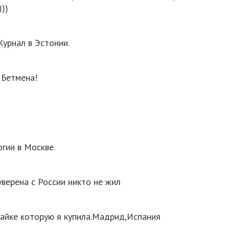
))
Журнал в Эстонии.
 Бетмена!
огии в Москве.
уверена с России никто не жил
 майке которую я купила.Мадрид,Испания