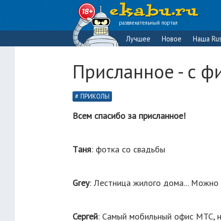
развлекательный портал
Лучшее
Новое
Наша Rus
Присланное - с ф
ПРИКОЛЫ
Всем спасибо за присланное!
Tаня
: фотка со свадьбы
Grey
: Лестница жилого дома... Можно 
Сергей
: Самый мобильный офис МТС, на