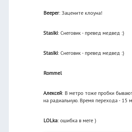
Beeper
: Зацените клоуна!
Stasiki
: Снеговик - превед медвед :)
Stasiki
: Снеговик - превед медвед :)
Rommel
Алексей
: В метро тоже пробки бывают
на радиальную. Время перехода - 15 м
LOLka
: ошибка в меге )