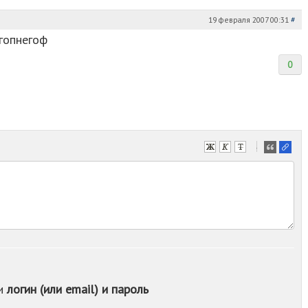
19 февраля 2007 00:31
#
гопнегоф
0
-
-
-
-
-
-
-
-
-
-
ои
логин (или email) и пароль
-
-