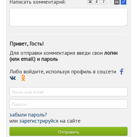
Написать комментарий:
-
-
-
-
-
-
-
Привет, Гость!
-
Для отправки комментария введи свои
логин
-
(или email) и пароль
-
-
-
Либо войдите, используя профиль в соцсети
-
-
-
забыли пароль?
или
зарегистрируйся
на сайте