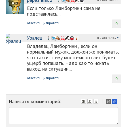
Если только Ламборгини сама не
подставилась...
ответить
цитировать
0
Уралец
8 июля 17:43
#
Владелец Ламборгини , если он
нормальный мужик, должен же понимать,
что таксист ему много-много лет будет
ущерб погашать. Надо как-то искать
выход из ситуации...
ответить
цитировать
0
Написать комментарий:
-
-
-
-
-