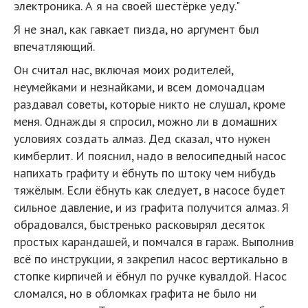
электроника. А я на своей шестёрке уеду."
Я не знал, как гавкает пизда, но аргумент был
впечатляющий.
Он считал нас, включая моих родителей,
неумейками и незнайками, и всем домочадцам
раздавал советы, которые никто не слушал, кроме
меня. Однажды я спросил, можно ли в домашних
условиях создать алмаз. Дед сказал, что нужен
кимберлит. И пояснил, надо в велосипедный насос
напихать графиту и ёбнуть по штоку чем нибудь
тяжёлым. Если ёбнуть как следует, в насосе будет
сильное давление, и из графита получится алмаз. Я
обрадовался, быстренько расковырял десяток
простых карандашей, и помчался в гараж. Выполнив
всё по инструкции, я закрепил насос вертикально в
стопке кирпичей и ёбнул по ручке кувалдой. Насос
сломался, но в обломках графита не было ни