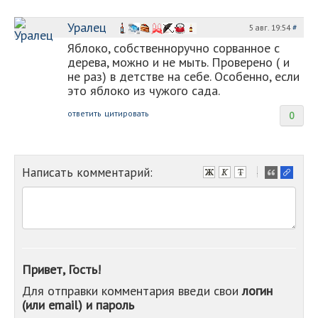
Уралец
5 авг. 19:54
#
Яблоко, собственноручно сорванное с
дерева, можно и не мыть. Проверено ( и
не раз) в детстве на себе. Особенно, если
это яблоко из чужого сада.
ответить
цитировать
0
Написать комментарий:
-
-
-
-
-
-
-
Привет, Гость!
-
Для отправки комментария введи свои
логин
-
(или email) и пароль
-
-