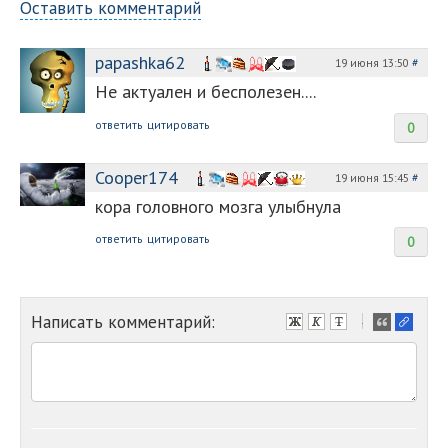
Оставить комментарий
papashka62
19 июня 13:50
#
Не актуален и бесполезен....
ответить
цитировать
0
Cooper174
19 июня 15:45
#
кора головного мозга улыбнула
ответить
цитировать
0
Написать комментарий:
-
-
-
-
-
-
-