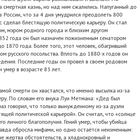
а смертная казнь, но над ним сжалились. Напуганный до
з России, что за 4 дня умудрился преодолеть 800
с сделал блестящую политическую карьеру. Он стал
ом, мэром родного города и близким другом
1852 года он был назначен пожизненным сенатором
о 1870 года. Более того, этот человек, обагривший
том русского посольства. Вплоть до 1880-х годов он
едения. Последние годы он провел в своем родовом
и умер в возрасте 83 лет.
амой смерти он хвастался, что именно высылка из-за
еру. По словам его внука Луи Метмана: «Дед был
 раз говорил, что только вынужденному из-за дуэли
тящей политической карьерой». Он считал, что «солнце
его личного благополучия. Гений умер, чтобы убийца
равда обросла мифами, но одно остаётся неизменным:
не жертва обстоятельств, а хладнокровный и