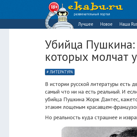
развлекательный портал
Лучшее
Новое
Наша Rus
Убийца Пушкина:
которых молчат 
ЛИТЕРАТУРА
В истории русской литературы есть д
самый что ни на есть реальный. И есл
убийца Пушкина Жорж Дантес, кажется
этаким лощеным красавцем-французом,
Но реальность куда страшнее и извра