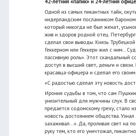
42-летний «папик» и 24-летний офиц
Одной из самых пикантных тайн, окут
нидерландским посланником бароном 
который никогда не был женат, усыно
жив и здоров родной отец. Петербург
сделал свои выводы. Князь Трубецкой 
Геккерном или Геккерн жил с ним... Су
пассивную роль». Этот скандальный с
доступ в высший свет, деньги и связи
красавца-офицера и сделал его своим
«С радостью сделал эту новость дос
Ирония судьбы в том, что сам Пушкин
унизительный для мужчины слух. В св
предается содомскому греху, стало из
новость достоянием общества. Узнал 
захаживал…». Да, проливая свет на по
руку тем, кто его уничтожал, пикант