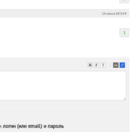
14 июня 08:54
#
1
-
-
-
-
-
-
-
-
-
-
ои
логин (или email) и пароль
-
-