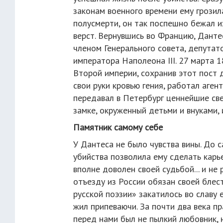
законам военного времени ему грозил
полусмерти, он так поспешно бежал и
верст. Вернувшись во Францию, Данте
членом Генерального совета, депутат
императора Наполеона III. 27 марта 
Второй империи, сохранив этот пост д
свои руки кровью гения, работал аген
передавал в Петербург ценнейшие св
замке, окруженный детьми и внуками, 
Памятник самому себе
У Дантеса не было чувства вины. До с
убийства позволила ему сделать карь
вполне доволен своей судьбой... и не
отъезду из России обязан своей блес
русской поэзии» закатилось во славу 
жил припеваючи. За почти два века п
перед нами был не пылкий любовник, 