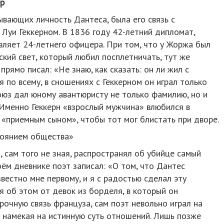
ер
ывающих личность Дантеса, была его связь с
Луи Геккерном. В 1836 году 42-летний дипломат,
вляет 24-летнего офицера. При том, что у Жоржа был
ский свет, который любил посплетничать, тут же
прямо писал: «Не знаю, как сказать: он ли жил с
дя по всему, в сношениях с Геккерном он играл только
оюз дал юному авантюристу не только фамилию, но и
. Именно Геккерн «взрослый мужчина» влюбился в
 «приемным сыном», чтобы тот мог блистать при дворе.
тоянием общества»
, сам того не зная, распространял об убийце самый
оём дневнике поэт записал: «О том, что Дантес
вестно мне первому, и я с радостью сделал эту
я об этом от девок из борделя, в который он
рочную связь француза, сам поэт невольно играл на
но намекая на истинную суть отношений. Лишь позже