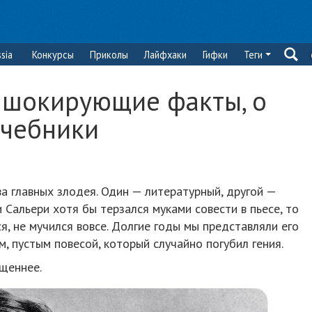
sia
Конкурсы
Приколы
Лайфхаки
Гифки
Теги
 шокирующие факты, о
учебники
ва главных злодея. Один — литературный, другой —
и Сальери хотя бы терзался муками совести в пьесе, то
, не мучился вовсе. Долгие годы мы представляли его
 пустым повесой, который случайно погубил гения.
щеннее.