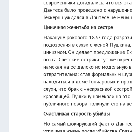
современники догадались, что вся эт
Дантеса было проведено с нарушение
Геккерн нуждался в Дантесе не меньше
Циничная женитьба на сестре
Накануне рокового 1837 года разрази
подозрения в связи с женой Пушкина
цинизмом. Он делает предложение Ек
поэта. Светские остряки тут же окрес
намекая на её далеко не модельную 
отвратительна: став формальным шур
находиться в доме Гончаровых и про
слухи, что брак с «некрасивой сестро
красавицей. Пушкину намекали на это
публичного позора толкнули его на ве
Счастливая старость убийцы
Но самый шокирующий факт о Дантесе
успешная жизнь после убийства. Сраз