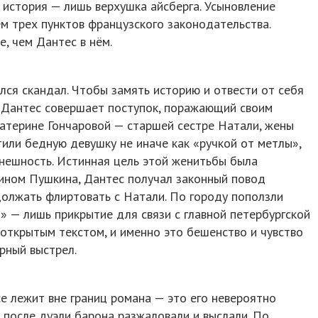
а история — лишь верхушка айсберга. Усыновление
м трех пунктов французского законодательства.
, чем Дантес в нём.
лся скандал. Чтобы замять историю и отвести от себя
, Дантес совершает поступок, поражающий своим
атерине Гончаровой — старшей сестре Натали, жены
тили бедную девушку не иначе как «ручкой от метлы»,
внешность. Истинная цель этой женитьбы была
ином Пушкина, Дантес получал законный повод
должать флиртовать с Натали. По городу поползли
й» — лишь прикрытие для связи с главной петербургской
 открытым текстом, и именно это бешенство и чувство
рный выстрел.
 лежит вне границ романа — это его невероятно
у после дуэли барона разжаловали и выслали. По