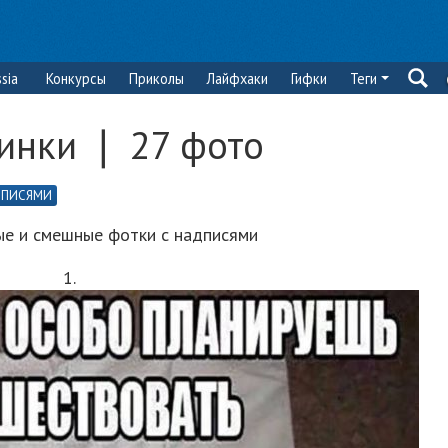
sia
Конкурсы
Приколы
Лайфхаки
Гифки
Теги
инки ❘ 27 фото
ДПИСЯМИ
ые и смешные фотки с надписями
1.