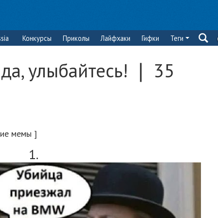
sia
Конкурсы
Приколы
Лайфхаки
Гифки
Теги
ода, улыбайтесь! ❘ 35
ие мемы ]
1.