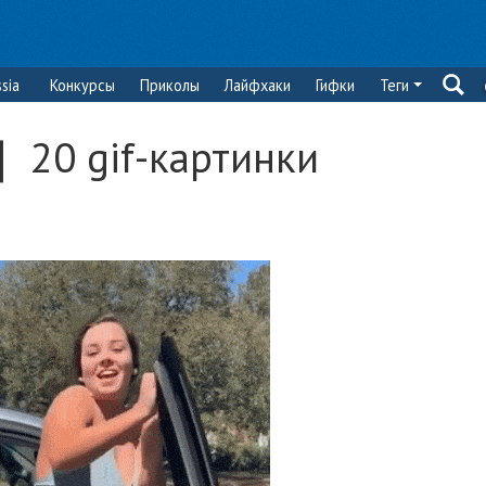
sia
Конкурсы
Приколы
Лайфхаки
Гифки
Теги
 20 gif-картинки