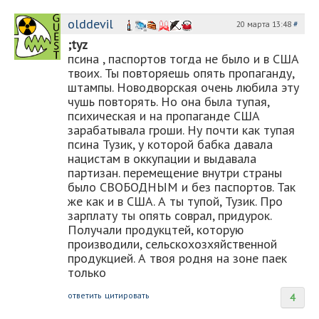
olddevil
20 марта 13:48
#
;tyz
псина , паспортов тогда не было и в США
твоих. Ты повторяешь опять пропаганду,
штампы. Новодворская очень любила эту
чушь повторять. Но она была тупая,
психическая и на пропаганде США
зарабатывала гроши. Ну почти как тупая
псина Тузик, у которой бабка давала
нацистам в оккупации и выдавала
партизан. перемещение внутри страны
было СВОБОДНЫМ и без паспортов. Так
же как и в США. А ты тупой, Тузик. Про
зарплату ты опять соврал, придурок.
Получали продукцтей, которую
производили, сельскохозхяйственной
продукцией. А твоя родня на зоне паек
только
ответить
цитировать
4