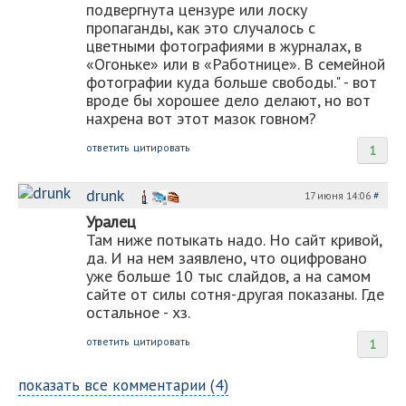
подвергнута цензуре или лоску
пропаганды, как это случалось с
цветными фотографиями в журналах, в
«Огоньке» или в «Работнице». В семейной
фотографии куда больше свободы." - вот
вроде бы хорошее дело делают, но вот
нахрена вот этот мазок говном?
ответить
цитировать
1
drunk
17 июня 14:06
#
Уралец
Там ниже потыкать надо. Но сайт кривой,
да. И на нем заявлено, что оцифровано
уже больше 10 тыс слайдов, а на самом
сайте от силы сотня-другая показаны. Где
остальное - хз.
ответить
цитировать
1
показать все комментарии (4)