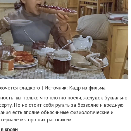
очется сладкого | Источник: Кадр из фильма
ость: вы только что плотно поели, желудок буквально
серту. Но не стоит себя ругать за безволие и вредную
лания есть вполне объяснимые физиологические и
атериале мы про них расскажем.
 в крови