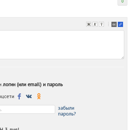
0
-
-
-
-
-
-
-
-
-
-
ои
логин (или email) и пароль
-
-
-
соцсети
-
-
забыли
пароль?
Н 3 дня!