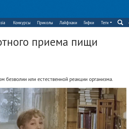
sia
Конкурсы
Приколы
Лайфхаки
Гифки
Теги
отного приема пищи
ом безволии или естественной реакции организма.