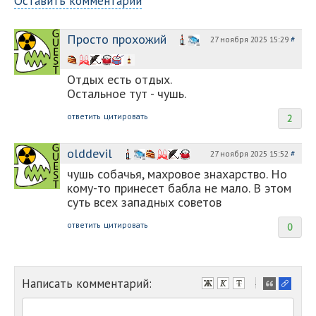
Оставить комментарий
Просто прохожий
27 ноября 2025 15:29
#
Отдых есть отдых.
Остальное тут - чушь.
ответить
цитировать
2
olddevil
27 ноября 2025 15:52
#
чушь собачья, махровое знахарство. Но
кому-то принесет бабла не мало. В этом
суть всех западных советов
ответить
цитировать
0
Написать комментарий:
-
-
-