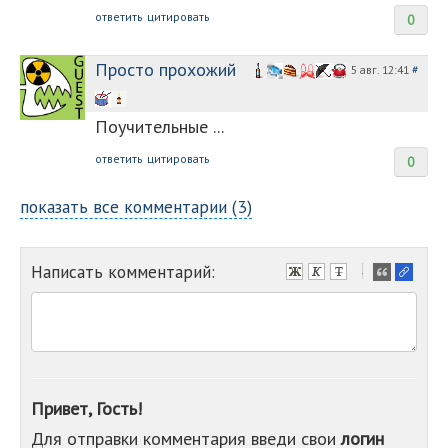
ответить
цитировать
0
Просто прохожий
5 авг. 12:41
#
Поучительные ...
ответить
цитировать
0
показать все комментарии (3)
Написать комментарий:
-
-
-
-
-
-
-
Привет, Гость!
-
Для отправки комментария введи свои
логин
-