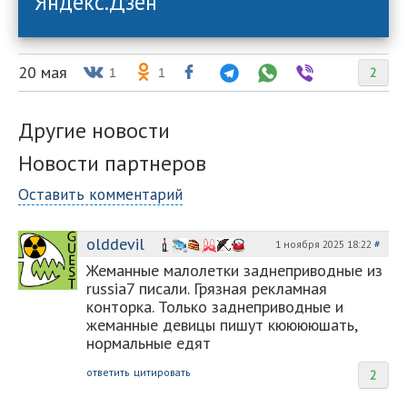
Яндекс.Дзен
20 мая
2
1
1
Другие новости
Новости партнеров
Оставить комментарий
olddevil
1 ноября 2025 18:22
#
Жеманные малолетки заднеприводные из
russia7 писали. Грязная рекламная
конторка. Только заднеприводные и
жеманные девицы пишут кююююшать,
нормальные едят
ответить
цитировать
2