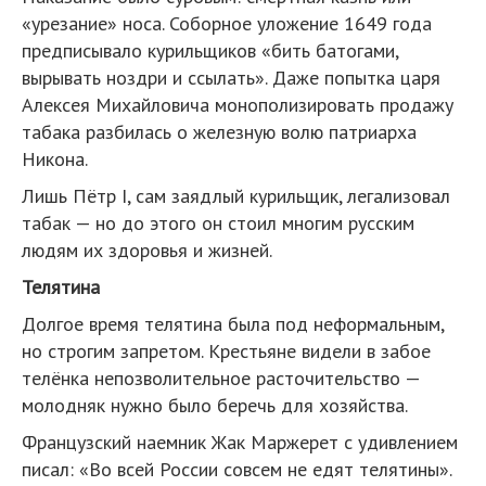
«урезание» носа. Соборное уложение 1649 года
предписывало курильщиков «бить батогами,
вырывать ноздри и ссылать». Даже попытка царя
Алексея Михайловича монополизировать продажу
табака разбилась о железную волю патриарха
Никона.
Лишь Пётр I, сам заядлый курильщик, легализовал
табак — но до этого он стоил многим русским
людям их здоровья и жизней.
Телятина
Долгое время телятина была под неформальным,
но строгим запретом. Крестьяне видели в забое
телёнка непозволительное расточительство —
молодняк нужно было беречь для хозяйства.
Французский наемник Жак Маржерет с удивлением
писал: «Во всей России совсем не едят телятины».