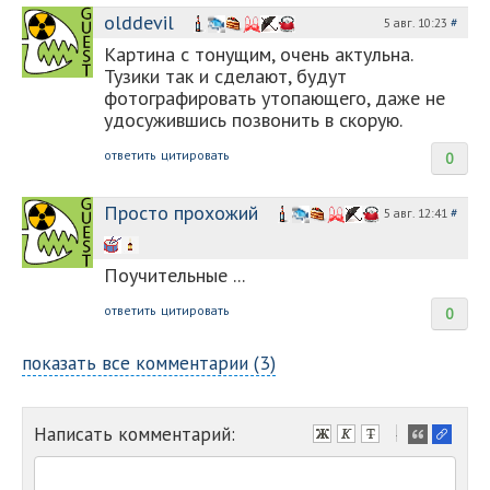
olddevil
5 авг. 10:23
#
Картина с тонущим, очень актульна.
Тузики так и сделают, будут
фотографировать утопающего, даже не
удосужившись позвонить в скорую.
ответить
цитировать
0
Просто прохожий
5 авг. 12:41
#
Поучительные ...
ответить
цитировать
0
показать все комментарии (3)
Написать комментарий:
-
-
-