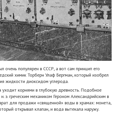
л очень популярен в СССР, а вот сам принцип его
едский химик Торберн Улаф Бергман, который изобрел
ия жидкости диоксидом углерода.
а уходит корнями в глубокую древность. Подобное
 н. э. греческим механиком Героном Александрийским в
арат для продажи «священной» воды в храмах: монета,
оторый открывал клапан, и вода вытекала наружу.