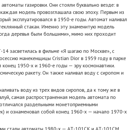
автоматы газировки. Они стояли буквально везде: в
 и каждая модель провозглашала свою эпоху. Первым из
орый эксплуатировался в 1950-е годы. Автомат наливал
 стеклянный стакан. Именно эту знаменитую модель
огда деревья были большими», мимо них проходит
Т-14 засветилась в фильме «Я шагаю по Москве», с
сессию манекенщицы Cristian Dior в 1959 году в парке
л конец 1950-х и 1960-е годы — эру космонавтики.
мическую ракету. Он также наливал воду с сиропом и
аливать воду из трех видов сиропов, да к тому же в
алуй, самая распространенная модель автомата по
— отличался раздельными монетоприемными
к) и ознаменовал собой конец 1960-х — начало 1970-х
ми стали автоматы 1980-х — АТ-101СК и АТ-101СМ.