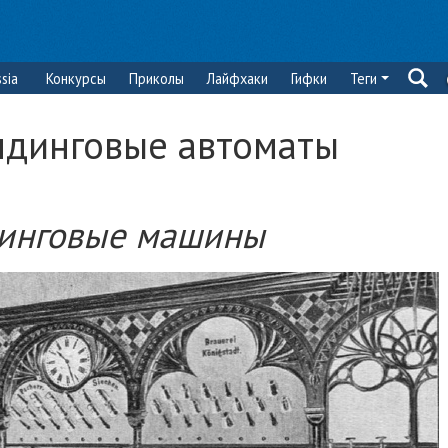
sia
Конкурсы
Приколы
Лайфхаки
Гифки
Теги
ндинговые автоматы
динговые машины