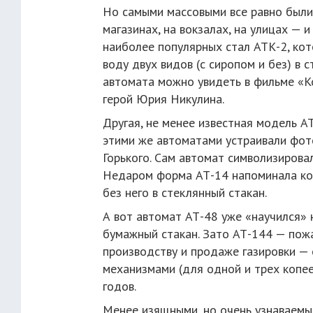
Но самыми массовыми все равно были 
магазинах, на вокзалах, на улицах —
наиболее популярных стал АТК-2, кот
воду двух видов (с сиропом и без) в
автомата можно увидеть в фильме «К
герой Юрия Никулина.
Другая, не менее известная модель А
этими же автоматами устраивали фото
Горького. Сам автомат символизирова
Недаром форма АТ-14 напоминала кос
без него в стеклянный стакан.
А вот автомат АТ-48 уже «научился» н
бумажный стакан. Зато АТ-144 — пож
производству и продаже газировки 
механизмами (для одной и трех копее
годов.
Менее изящными, но очень узнаваемы