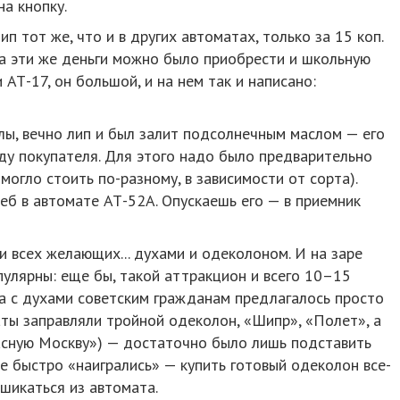
на кнопку.
 тот же, что и в других автоматах, только за 15 коп.
За эти же деньги можно было приобрести и школьную
АТ-17, он большой, и на нем так и написано:
лы, вечно лип и был залит подсолнечным маслом — его
уду покупателя. Для этого надо было предварительно
 могло стоить по-разному, в зависимости от сорта).
еб в автомате АТ-52А. Опускаешь его — в приемник
и всех желающих... духами и одеколоном. И на заре
пулярны: еще бы, такой аттракцион и всего 10–15
на с духами советским гражданам предлагалось просто
ты заправляли тройной одеколон, «Шипр», «Полет», а
сную Москву») — достаточно было лишь подставить
не быстро «наигрались» — купить готовый одеколон все-
шикаться из автомата.