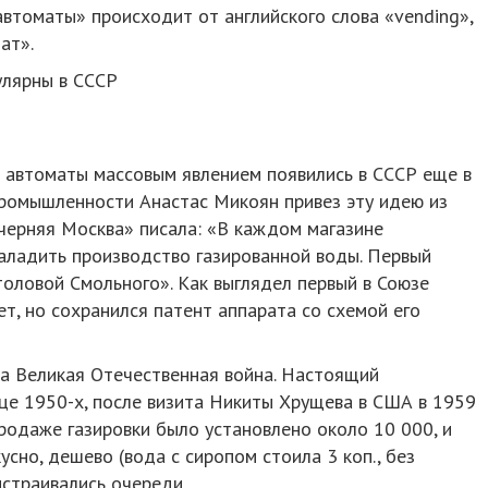
втоматы» происходит от английского слова «vending»,
ат».
улярны в СССР
 автоматы массовым явлением появились в СССР еще в
промышленности Анастас Микоян привез эту идею из
черняя Москва» писала: «В каждом магазине
аладить производство газированной воды. Первый
столовой Смольного». Как выглядел первый в Союзе
ет, но сохранился патент аппарата со схемой его
а Великая Отечественная война. Настоящий
це 1950-х, после визита Никиты Хрущева в США в 1959
продаже газировки было установлено около 10 000, и
усно, дешево (вода с сиропом стоила 3 коп., без
ыстраивались очереди.