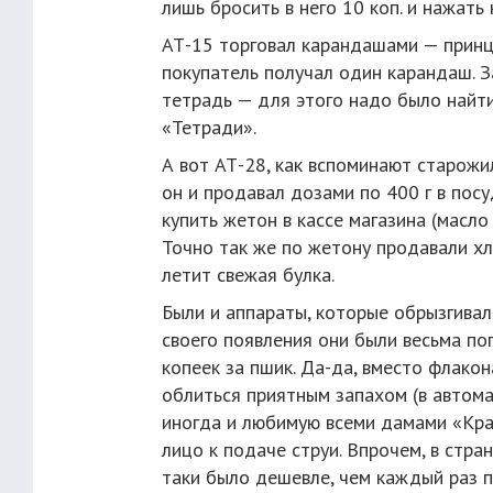
лишь бросить в него 10 коп. и нажать 
АТ-15 торговал карандашами — принцип
покупатель получал один карандаш. 
тетрадь — для этого надо было найти 
«Тетради».
А вот АТ-28, как вспоминают старожи
он и продавал дозами по 400 г в пос
купить жетон в кассе магазина (масло
Точно так же по жетону продавали хл
летит свежая булка.
Были и аппараты, которые обрызгивал
своего появления они были весьма по
копеек за пшик. Да-да, вместо флако
облиться приятным запахом (в автома
иногда и любимую всеми дамами «Кра
лицо к подаче струи. Впрочем, в стра
таки было дешевле, чем каждый раз п