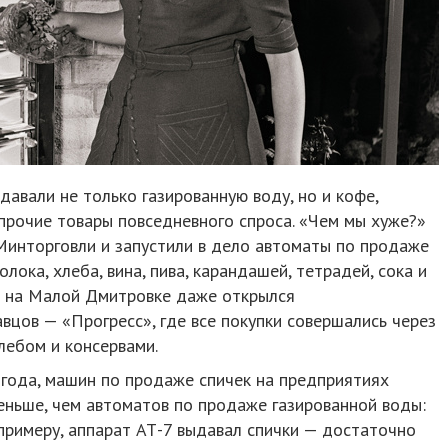
авали не только газированную воду, но и кофе,
 прочие товары повседневного спроса. «Чем мы хуже?»
Минторговли и запустили в дело автоматы по продаже
лока, хлеба, вина, пива, карандашей, тетрадей, сока и
ве на Малой Дмитровке даже открылся
вцов — «Прогресс», где все покупки совершались через
лебом и консервами.
года, машин по продаже спичек на предприятиях
еньше, чем автоматов по продаже газированной воды:
примеру, аппарат АТ-7 выдавал спички — достаточно