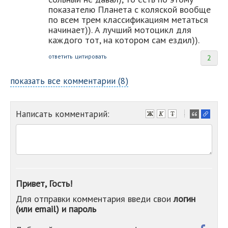
показателю Планета с коляской вообще
по всем трем классификациям метаться
начинает)). А лучший мотоцикл для
каждого тот, на котором сам ездил)).
ответить
цитировать
2
показать все комментарии (8)
Написать комментарий:
-
-
-
-
-
-
-
Привет, Гость!
-
Для отправки комментария введи свои
логин
-
(или email) и пароль
-
-
-