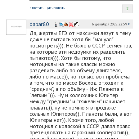
ответить
цитировать
2
dabar80
6 декабря 2022 22:59
#
Да, жертвы ЕГЭ от максимки лезут в тему
даже не пытаясь хотя бы "мануал"
посмотреть))). Не было в СССР сегментов,
на которые эти недоумки их разделить
пытаются))). Хотя бы потому, что
мотоциклы на такие классы можно
разделить либо по объёму двигателя,
либо по массе)), но только вот проблема
в том, что по массе Восход отходит к
"средним", а по объёму - Иж Планета к
"легким"))). Ну и колясочник Юпитер
между "средним" и "тяжелым" начинает
плавать)), ну не помню я в продаже
сольных Юпитеров)), Планеты были, а вот
Юпитеры нет)). Кроме того, любой
мотоцикл с коляской в СССР давал право
претендовать на гаражный кооператив)),
сольный не давал), то есть по этому