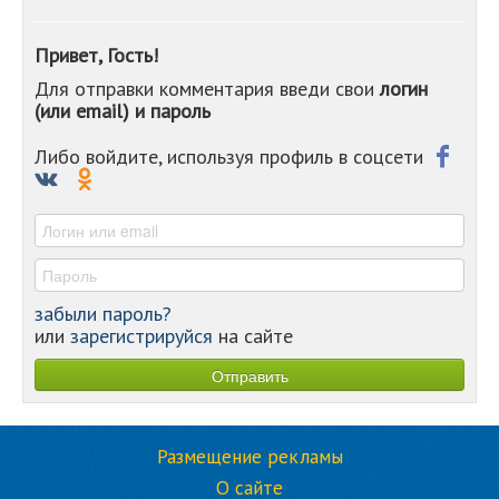
-
-
Привет, Гость!
-
Для отправки комментария введи свои
логин
-
(или email) и пароль
-
-
-
Либо войдите, используя профиль в соцсети
-
-
-
забыли пароль?
или
зарегистрируйся
на сайте
Размещение рекламы
О сайте