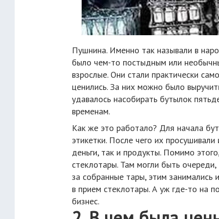
Пушнина. Именно так называли в наро
было чем-то постыдным или необычным
взрослые. Они стали практически сам
ценились. За них можно было выручить
удавалось насобирать бутылок пятьде
временам.
Как же это работало? Для начала бу
этикетки. После чего их просушивали 
деньги, так и продукты. Помимо этог
стеклотары. Там могли быть очереди, 
за собранные тары, этим занимались 
в прием стеклотары. А уж где-то на 
бизнес.
2. В чем была цен