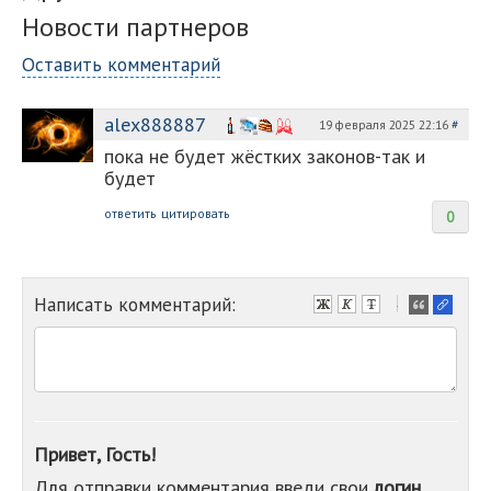
Новости партнеров
Оставить комментарий
alex888887
19 февраля 2025 22:16
#
пока не будет жёстких законов-так и
будет
ответить
цитировать
0
Написать комментарий:
-
-
-
-
-
-
-
Привет, Гость!
-
Для отправки комментария введи свои
логин
-