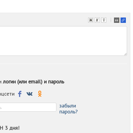
-
-
-
-
-
-
-
-
-
-
ои
логин (или email) и пароль
-
-
-
соцсети
-
-
забыли
пароль?
Н 3 дня!