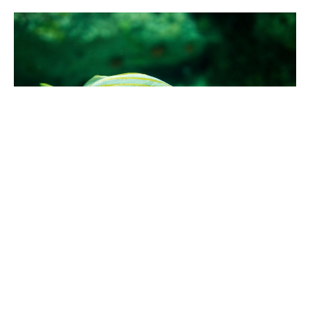
Небольшой бельгийский городок захлестнула
настоящая волна возмущений в прошлые
выходные, когда ряженые протестующие прошли
по Гераардсбергену с призывами к правительству
разрешить им пить вино из чаши с плавающей в ней
живой рыбой.