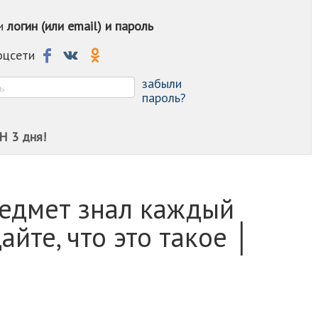
-
ои
логин (или email) и пароль
-
-
-
соцсети
-
-
забыли
пароль?
Н 3 дня!
редмет знал каждый
айте, что это такое │