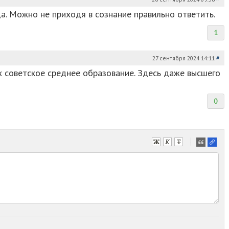
да. Можно не приходя в сознание правильно ответить.
1
27 сентября 2024 14:11
#
х советское среднее образование. Здесь даже высшего
0
-
-
-
-
-
-
-
-
-