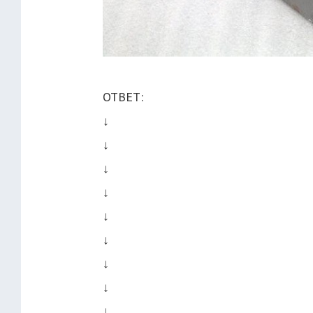
ОТВЕТ:
↓
↓
↓
↓
↓
↓
↓
↓
↓