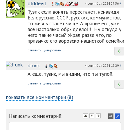
olddevil
4 сентября 2024 07:56
#
Тузик если вонять перестанет, ненавидя
Белоруссию, СССР, русских, коммунистов,
то жизнь станет чище. А вранье его, уже
все настолько обрыдлело!!!! Ну откуда у
него такие часы? Украл разве что, по
привычке его воровско-нацисткой семейки
ответить
цитировать
6
drunk
4 сентября 2024 12:29
#
А еще, тузик, мы видим, что ты тупой.
ответить
цитировать
6
показать все комментарии (8)
Написать комментарий:
-
-
-