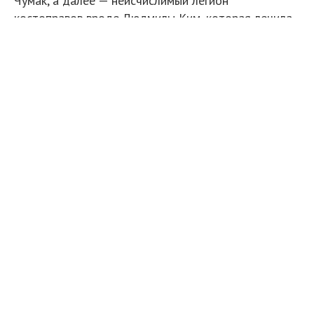
Чумак, а далее — неисчислимый легион
костоправов вроде Людмилы Ким, которая лечила
любую хворь уринотерапией и кровопусканием из
яремной вены. Особо безумные изобретения и по
сей день продаются по всему Интернету, например
иппликатор Кузнецова и люстра Чижевского.
Вода, заряженная Алланом Чумаком, на полках