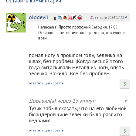
Оставить комментарий
olddevil
21 августа 2024 17:32
#
Написал(а)
Просто прохожий
Сегодня, 17:05
Отличное антисептическое средство, доступное
всем.
ломал ногу в прошлом году, зеленка на
швах, без проблем. |Когда весной этого
года вытаскивали металл из ноги, опять
зеленка. Зажило. Все без проблем
ответить
цитировать
5
Добавил(а)
через 15 минут:
#
Тузик забыл сказать, что на его любимой
бюандеровщине зеленки было разлито
ведрами!
ответить
цитировать
5