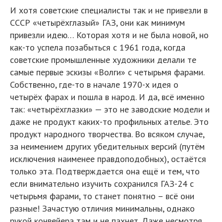
И хотя советские специалисты так и не привезли в
СССР «четырёхглазый» ГАЗ, они как минимум
привезли идею… Которая хотя и не была новой, но
как-то успела позабыться с 1961 года, когда
советские промышленные художники делали те
самые первые эскизы «Волги» с четырьмя фарами.
Собственно, где-то в начале 1970-х идея о
четырёх фарах и пошла в народ. И да, всё именно
так: «четырёхглазки» — это не заводские модели и
даже не продукт каких-то профильных ателье. Это
продукт народного творчества. Во всяком случае,
за неимением других убедительных версий (путём
исключения наименее правдоподобных), остаётся
только эта. Подтверждается она ещё и тем, что
если внимательно изучить сохранился ГАЗ-24 с
четырьмя фарами, то станет понятно – всё они
разные! Зачастую отличия минимальны, однако
рукой конвейера там и не пахнет. Даже несмотря