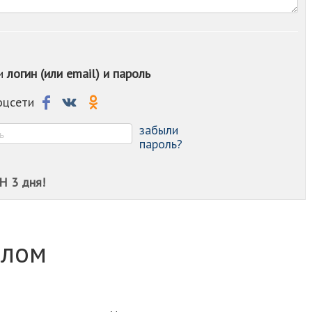
-
-
-
-
-
ои
логин (или email) и пароль
-
-
-
соцсети
-
-
забыли
пароль?
Н 3 дня!
слом