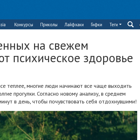
sia
Конкурсы
Приколы
Лайфхаки
Гифки
Теги
денных на свежем
ют психическое здоровье
все теплее, многие люди начинают все чаще выходить
олгие прогулки. Согласно новому анализу, в среднем
инут в день, чтобы почувствовать себя отдохнувшими!