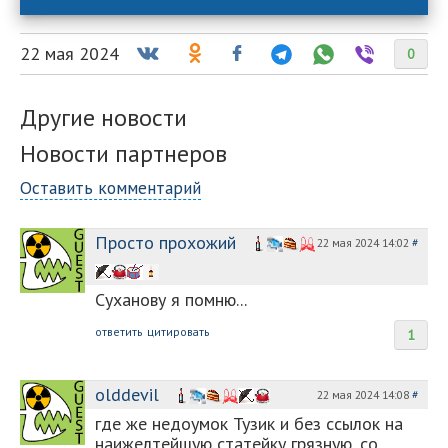
22 мая 2024
0
Другие новости
Новости партнеров
Оставить комментарий
Просто прохожий
22 мая 2024 14:02
#
Суханову я помню...
ответить
цитировать
1
olddevil
22 мая 2024 14:08
#
где же недоумок Тузик и без ссылок на
наижелтейшую статейку грязную, со