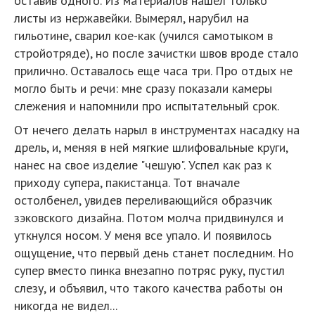
оставив одного. Из материалов нашел только
листы из нержавейки. Вымерял, нарубил на
гильотине, сварил кое-как (учился самотыком в
стройотряде), но после зачистки швов вроде стало
прилично. Оставалось еще часа три. Про отдых не
могло быть и речи: мне сразу показали камеры
слежения и напомнили про испытательный срок.
От нечего делать нарыл в инструментах насадку на
дрель, и, меняя в ней мягкие шлифовальные круги,
нанес на свое изделие "чешую". Успел как раз к
приходу супера, пакистанца. Тот вначале
остолбенел, увидев переливающийся образчик
зэковского дизайна. Потом молча придвинулся и
уткнулся носом. У меня все упало. И появилось
ощущение, что первый день станет последним. Но
супер вместо пинка внезапно потряс руку, пустил
слезу, и объявил, что такого качества работы он
никогда не видел...