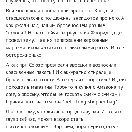
случилось, что она существовать перестала?
Вся моя школа прошла при Брежневе. Каждый
старшеклассник полдюжины анекдотов про него. А
как ржали над нашим бровеносцем разные
"голоса"! Но вот сейчас вернулся из Флориды, где
провел зиму. Над их теперешним верховным
маразматиком хихикают только иммигранты. И то -
осторожненько.
А как при Союзе презирали авоськи и возносили
красивенные пакеты! Их аккуратно стирали, и
брали только в гости. А теперь их запретили! И для
походов в магазины Торонто я купил с Амазона ту
самую авоську. Чтобы не таскать сумку с сумками.
Правда, называется она "net string shopper bag".
Я это к тому, что жизнь непредсказуема. И то, что
глупо сейчас, может вскоре стать
противоположным... Впрочем, пора переходить к