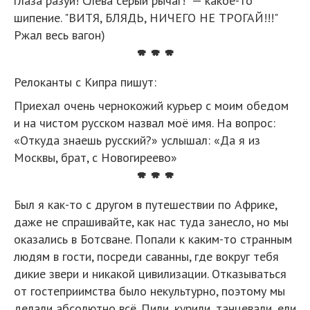
глаза разуй! Слева серый рычаг!" — какое-то
шипение. "ВИТЯ, БЛЯДЬ, НИЧЕГО НЕ ТРОГАЙ!!!"
Ржал весь вагон)
* * *
Релоканты с Кипра пишут:
Приехал очень чернокожий курьер с моим обедом
и на чистом русском назвал моё имя. На вопрос:
«Откуда знаешь русский?» услышал: «Да я из
Москвы, брат, с Новогиреево»
* * *
Был я как-то с другом в путешествии по Африке,
даже не спрашивайте, как нас туда занесло, но мы
оказались в Ботсване. Попали к каким-то странным
людям в гости, посреди саванны, где вокруг тебя
дикие звери и никакой цивилизации. Отказываться
от гостеприимства было некультурно, поэтому мы
делали абсолютно всё. Пили, курили, танцевали, ели