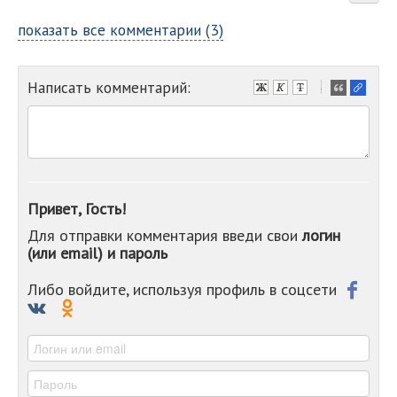
показать все комментарии (3)
Написать комментарий:
-
-
-
-
-
-
-
Привет, Гость!
-
Для отправки комментария введи свои
логин
-
(или email) и пароль
-
-
-
Либо войдите, используя профиль в соцсети
-
-
-