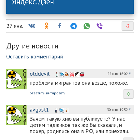
Яндекс.Дзен
27 янв.
-2
Другие новости
Оставить комментарий
olddevil
27 янв. 16:02
#
проблема мигрантов она везде, похоже.
ответить
цитировать
0
avgust1
30 янв. 19:52
#
Зачем такую хню вы публикуете? У нас
детям таджиков так же бы сказали, и
похер, родились она в РФ, или приехали.