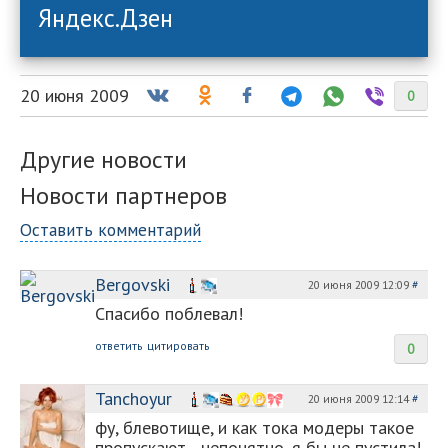
Яндекс.Дзен
20 июня 2009
0
Другие новости
Новости партнеров
Оставить комментарий
Bergovski
20 июня 2009 12:09
#
Спасибо поблевал!
ответить
цитировать
0
Tanchoyur
20 июня 2009 12:14
#
фу, блевотище, и как тока модеры такое
пропускают....непонятно, я бы не пустила!