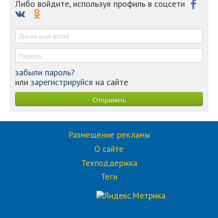
-
Либо войдите, используя профиль в соцсети
-
-
-
забыли пароль?
или
зарегистрируйся
на сайте
Чемоданный сет: 7 книг для отпуска,
которые трудно выпустить из рук (6
фото)
ПУТЕШЕСТВИЯ
ЛИТЕРАТУРА
Выбрать книгу в отпуск иногда сложнее, чем