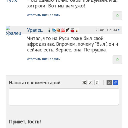
хитрюги! Вот мы вам ужо!
ответить
цитировать
0
Уралец
26 июня 20:44
#
Читал, что на Руси тоже был свой
афродизиак. Впрочем, почему "был", он и
сейчас есть. Вернее, она. Петрушка.
ответить
цитировать
0
Написать комментарий:
-
-
-
-
-
-
-
Привет, Гость!
-