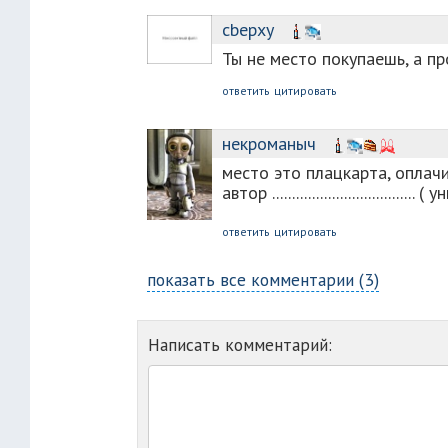
cbepxy
Ты не место покупаешь, а п
ответить
цитировать
некроманыч
место это плацкарта, оплач
автор ...............................
ответить
цитировать
показать все комментарии (3)
Написать комментарий: