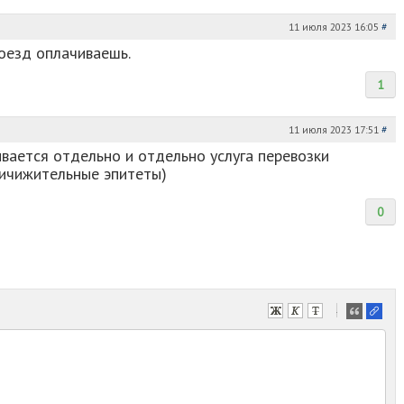
11 июля 2023 16:05
#
роезд оплачиваешь.
1
11 июля 2023 17:51
#
ивается отдельно и отдельно услуга перевозки
..... ( уничижительные эпитеты)
0
-
-
-
-
-
-