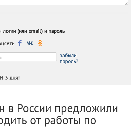
-
-
-
-
ои
логин (или email) и пароль
-
-
-
соцсети
-
-
забыли
пароль?
Н 3 дня!
 в России предложили
одить от работы по