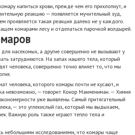
омару напиться крови, прежде чем его прихлопнут, и
лительную реакцию — появляется мучительный зуд,
чем проявляется такая реакция далеко не у каждого.
ишащем комарами лесу и отделаться парочкой волдырей.
омаров
 для насекомых, а другие совершенно не вызывают у
зать затрудняются. На запах нашего тела, который
ят человека, совершенно точно влияет то, что мы
огия.
ат человека, которого комары почти не кусают, и
пока невозможно, — говорит Конор Макмениман. — Химия
закономерности уже выявлены. Самый притягательный
лека, — это углекислый газ, который мы выдыхаем,
ек. Важную роль также играют тепло тела и
сь небольшими исследованиями, что комары чаще