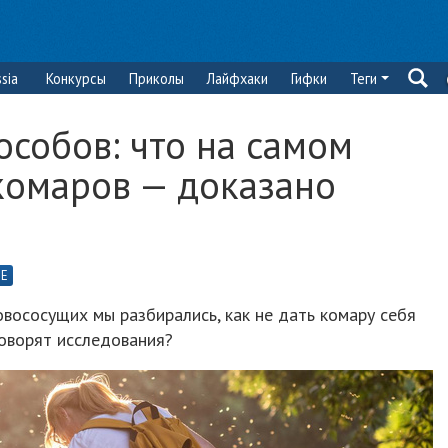
sia
Конкурсы
Приколы
Лайфхаки
Гифки
Теги
собов: что на самом
комаров — доказано
Е
овососущих мы разбирались, как не дать комару себя
говорят исследования?