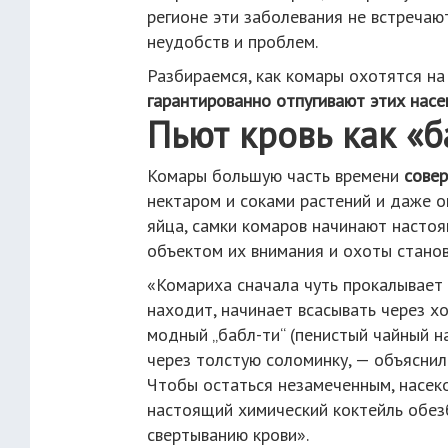
регионе эти заболевания не встречаю
неудобств и проблем.
Разбираемся, как комары охотятся на
гарантированно отпугивают этих нас
Пьют кровь как «б
Комары большую часть времени
совер
нектаром и соками растений и даже 
яйца, самки комаров начинают насто
объектом их внимания и охоты станов
«Комариха сначала чуть прокалывает к
находит, начинает всасывать через х
модный „бабл-ти“ (пенистый чайный н
через толстую соломинку, — объясни
Чтобы остаться незамеченным, насек
настоящий химический коктейль обез
свертыванию крови».