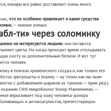
тся, комары все равно доставляют очень много
 нас,
что их особенно привлекает и какие средства
екомых
, — мнение ученых.
абл-ти» через соломинку
шенно не интересуются людьми:
они питаются
опыляют цветы. Но когда приходит время откладывать
ящую охоту за дополнительным белком. И вот тут
ится человек.
ожу в поисках кровеносного сосуда и, как только его
оботок эритроциты и плазму — ну точно как мы пьем
апиток с добавлением шариков из тапиоки — прим. ред.)
л изданию CNN микробиолог Конор Макмениман. —
омое впрыскивает под кожу человека-донора
боливающих и антикоагулянтов, препятствующих