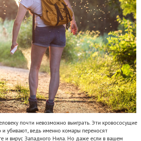
еловеку почти невозможно выиграть. Эти кровососущие
 и убивают, ведь именно комары переносят
е и вирус Западного Нила. Но даже если в вашем