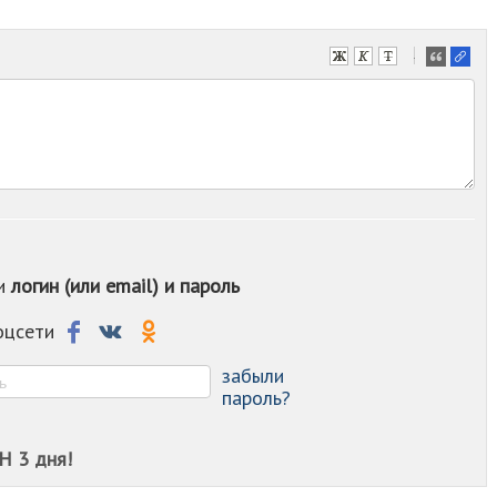
-
-
-
-
-
-
-
-
-
-
ои
логин (или email) и пароль
-
-
-
соцсети
-
-
забыли
пароль?
Н 3 дня!