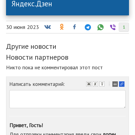
Яндекс.Дзен
30 июня 2023
1
Другие новости
Новости партнеров
Никто пока не комментировал этот пост
Написать комментарий:
-
-
-
-
-
-
-
Привет, Гость!
-
Для отправки комментария введи свои
логин
-