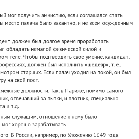
й мог получить амнистию, если соглашался стать
ы место палача было вакантно, и не всем осужденным
ндент должен был долгое время проработать
л обладать немалой физической силой и
ом теле. Чтобы подтвердить свое умение, кандидат,
рофессиях, должен был исполнить «шедевр», т. е.,
мотром старших. Если палач уходил на покой, он был
у на свой пост.
 смежные должности. Так, в Париже, помимо самого
ик, отвечавший за пытки, и плотник, специально
а и т.д.
ычным служащим, отношение к нему было
 мог хорошо зарабатывать.
ого. В России, например, по Уложению 1649 года