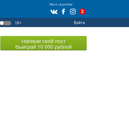
Мы в соцсетях:
ртинки
Видео
Красивые девушки
Войти
Фотография
Политика
18+
Напиши свой пост
Выиграй 10 000 рублей