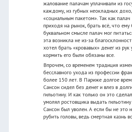
жалование палачам уплачивали из гос
каждому, из губных неокладных дохо
«социальным пакетом». Так как палач 
приходя на рынок, брать всё, что ем
буквальном смысле палач мог питаться
эта возникла не из-за благосклонност
хотел брать «кровавых» денег из рук 
кормить его были обязаны все.
Впрочем, со временем традиция измен
бесславного ухода из профессии фра
более 150 лет. В Париже долгое врем
Сансон сидел без денег и влез в долг
гильотину. И как только он это сделал
умолял ростовщика выдать гильотину 
Сансон был уволен. А если бы не это
рубить головы, ведь смертная казнь 