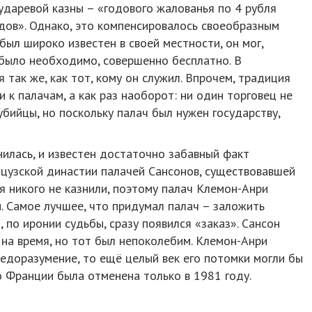
ударевой казны – «годового жалованья по 4 рубля
дов». Однако, это компенсировалось своеобразным
был широко известен в своей местности, он мог,
у было необходимо, совершенно бесплатно. В
 так же, как тот, кому он служил. Впрочем, традиция
и к палачам, а как раз наоборот: ни один торговец не
убийцы, но поскольку палач был нужен государству,
илась, и известен достаточно забавный факт
нцузской династии палачей Сансонов, существовавшей
я никого не казнили, поэтому палач Клемон-Анри
и. Самое лучшее, что придумал палач – заложить
, по иронии судьбы, сразу появился «заказ». Сансон
на время, но тот был непоколебим. Клемон-Анри
 недоразумение, то ещё целый век его потомки могли бы
во Франции была отменена только в 1981 году.