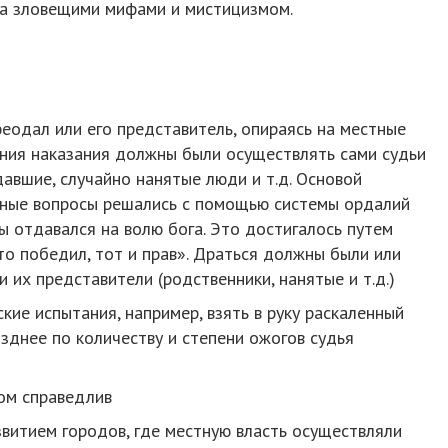
яна зловещими мифами и мистицизмом.
еодал или его представитель, опираясь на местные
ния наказания должны были осуществлять сами судьи
давшие, случайно нанятые люди и т.д. Основой
рные вопросы решались с помощью системы ордалий
бы отдавался на волю бога. Это достигалось путем
то победил, тот и прав». Драться должны были или
 их представители (родственники, нанятые и т.д.)
ие испытания, например, взять в руку раскаленный
озднее по количеству и степени ожогов судья
ком справедлив
звитием городов, где местную власть осуществляли