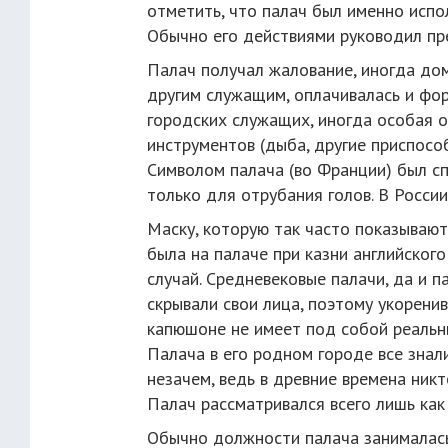
отметить, что палач был именно испол
Обычно его действиями руководил пр
Палач получал жалование, иногда дом,
другим служащим, оплачивалась и фо
городских служащих, иногда особая 
инструментов (дыба, другие приспособ
Символом палача (во Франции) был с
только для отрубания голов. В России
Маску, которую так часто показывают
была на палаче при казни английского
случай. Средневековые палачи, да и 
скрывали свои лица, поэтому укоренив
капюшоне не имеет под собой реальны
Палача в его родном городе все знали
незачем, ведь в древние времена ник
Палач рассматривался всего лишь как
Обычно должности палача занималась 