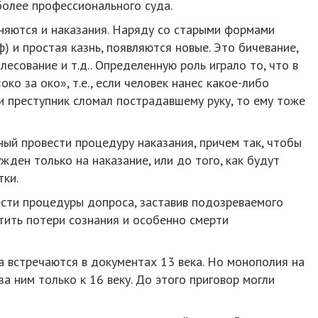
более профессионального суда.
няются и наказания. Наряду со старыми формами
ф) и простая казнь, появляются новые. Это бичевание,
лесование и т.д.. Определенную роль играло то, что в
ко за око», т.е., если человек нанес какое-либо
и преступник сломал пострадавшему руку, то ему тоже
ный провести процедуру наказания, причем так, чтобы
жден только на наказание, или до того, как будут
тки.
сти процедуры допроса, заставив подозреваемого
стить потери сознания и особенно смерти
 встречаются в документах 13 века. Но монополия на
а ним только к 16 веку. До этого приговор могли