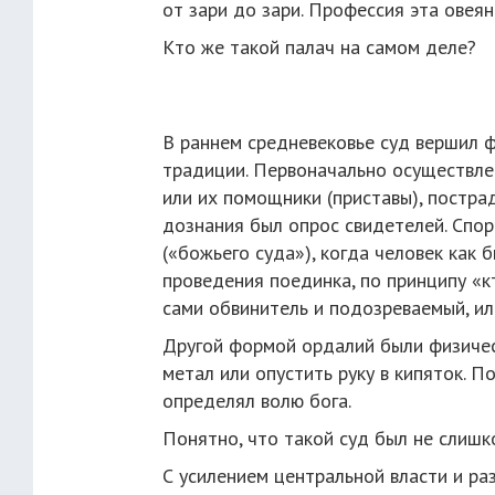
от зари до зари. Профессия эта ове
Кто же такой палач на самом деле?
В раннем средневековье суд вершил ф
традиции. Первоначально осуществле
или их помощники (приставы), постра
дознания был опрос свидетелей. Спо
(«божьего суда»), когда человек как 
проведения поединка, по принципу «к
сами обвинитель и подозреваемый, или
Другой формой ордалий были физическ
метал или опустить руку в кипяток. П
определял волю бога.
Понятно, что такой суд был не слиш
С усилением центральной власти и ра