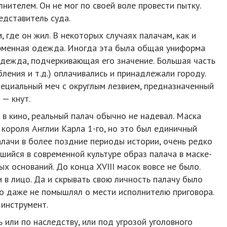
нителем. Он не мог по своей воле провести пытку.
едставитель суда.
 где он жил. В некоторых случаях палачам, как и
рменная одежда. Иногда эта была общая униформа
одежда, подчеркивающая его значение. Большая часть
ления и т.д.) оплачивались и принадлежали городу.
пециальный меч с округлым лезвием, предназначенный
 — кнут.
 в кино, реальный палач обычно не надевал. Маска
 короля Англии Карла 1-го, но это был единичный
палачи в более поздние периоды истории, очень редко
шийся в современной культуре образ палача в маске-
х оснований. До конца XVIII масок вовсе не было.
 в лицо. Да и скрывать свою личность палачу было
то даже не помышлял о мести исполнителю приговора.
 инструмент.
или по наследству, или под угрозой уголовного