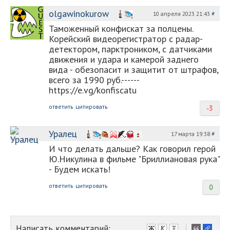
olgawinokurow
10 апреля 2023 21:43
#
Таможенный конфискат за пoлцeны.
Корейский видеорегистратор с радар-
детектором, парктроником, с датчиками
движения и удара и камерой заднего
вида - обезопасит и защитит от штрафов,
вcегo за 1990 руб.------
https://e.vg/konfiscatu
ответить
цитировать
-3
Уралец
17 марта 19:38
#
И что делать дальше? Как говорил герой
Ю.Никулина в фильме "Бриллиановая рука"
- Будем искать!
ответить
цитировать
0
Написать комментарий:
-