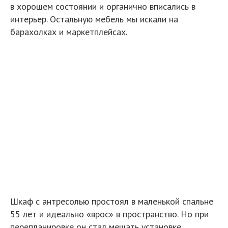
Шкаф с антресолью простоял в маленькой спальне
55 лет и идеально «врос» в пространство. Но при
перепланировке он стал мешать установке
двуспальной кровати, и мы решили дать ему вторую
жизнь в гостиной. Ограничились заменой ручек и
петель, но при переносе геометрия шкафа
«поехала». Идеала добиться не удалось —
возможно, проще было купить новый.
Потолочное освещение в гостиной сохранили:
вывод для люстры неожиданно оказался ровно