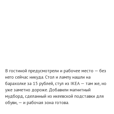
В гостиной предусмотрели и рабочее место — без
него сейчас никуда. Стол и лампу нашли на
барахолке за 15 рублей, стул из IKEA — там же, но
уже заметно дороже. Добавили магнитный
мудборд, сделанный из икеевской подставки для
обуви, — и рабочая зона готова.
На фоне газетной стены поставили современный
диван приглушенного голубого оттенка. Он стал
центром притяжения квартиры, а поворотные бра
позволили создать более камерный сценарий
освещения.