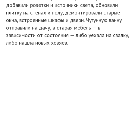
добавили розетки и источники света, обновили
плитку на стенах и полу, демонтировали старые
окна, встроенные шкафы и двери. Чугунную ванну
отправили на дачу, а старая мебель — в
зависимости от состояния — либо уехала на свалку,
либо нашла новых хозяев.
Изначально бюджет ремонта был гораздо
скромнее, но в процессе его пришлось увеличить
примерно в 2,5 раза. Самыми затратными статьями
стали окна, кухонная мебель, санузлы и диван в
современном дизайне — они «съели» около 70%
бюджета. В итоге на ремонт квартиры площадью
48 м² мы потратили около $17 000.