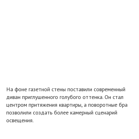
Спальня оказалась самой экономной частью
ремонта. Мы купили недорогую б/у кровать,
сделали химчистку и мелкий ремонт своими руками,
заказали бюджетное бра, а шкаф нашли на
маркетплейсе и просто заменили ручки.
Потолочный светильник покрасили баллончиком и
перенесли с помощью открытой проводки на
красном текстильном проводе. Вся спальня
обошлась в 1960 рублей.