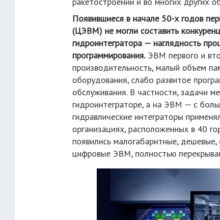
ракетостроении и во многих других о
Появившиеся в начале 50-х годов пе
(ЦЭВМ) не могли составить конкурен
гидроинтегратора — наглядность проц
программирования.
ЭВМ первого и вто
производительность, малый объем па
оборудования, слабо развитое прогр
обслуживания. В частности, задачи м
гидроинтеграторе, а на ЭВМ — с бол
гидравлические интеграторы применял
организациях, расположенных в 40 го
появились малогабаритные, дешевые,
цифровые ЭВМ, полностью перекрыва