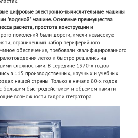
бластях.
рвые цифровые электронно-вычислительные машины
ции "водяной" машине. Основные преимущества
есса расчета, простота конструкции и
рого поколений были дороги, имели невысокую
мяти, ограниченный набор периферийного
аммное обеспечение, требовали квалифицированного
ерзлотоведения легко и быстро решались на
ьшими сложностями. В середине 1970-х годов
ись в 115 производственных, научных и учебных
родах нашей страны. Только в начале 80-х годов
 с большим быстродействием и объемом памяти
ющие возможности гидроинтегратора.