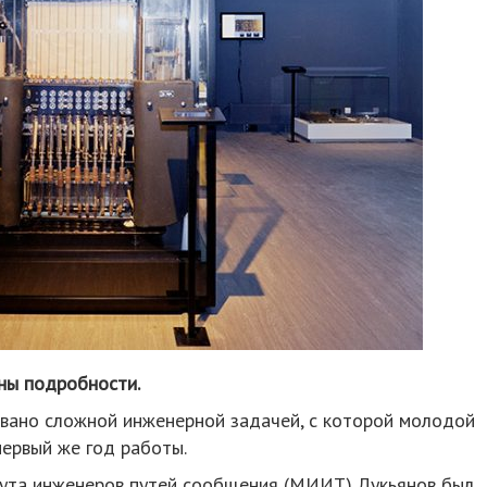
ны подробности.
вано сложной инженерной задачей, с которой молодой
первый же год работы.
тута инженеров путей сообщения (МИИТ) Лукьянов был