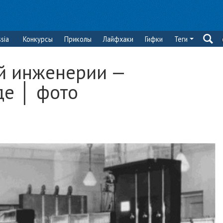
sia
Конкурсы
Приколы
Лайфхаки
Гифки
Теги
й инженерии —
де │ фото