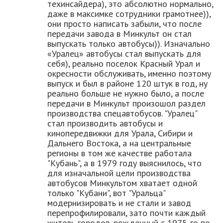
техинсайдера), это абсолютно нормально,
даже в максимке сотрудники грамотнее)),
они просто написать забыли, что после
передачи завода в Минкульт он стал
выпускать только автобусы)). Изначально
«Уралец» автобусы стал выпускать для
себя), реально поселок Красный Урал и
окресности обслуживать, именно поэтому
выпуск и был в районе 120 штук в год, ну
реально больше не нужно было, а после
передачи в Минкульт произошол раздел
производства спецавтобусов. "Уралец"
стал производить автобусы и
кинопередвижки для Урала, Сибири и
Дальнего Востока, а на центральные
регионы в том же качестве работала
"Кубань", а в 1979 году выяснилось, что
для изначальной цели производства
автобусов Минкультом хватает одной
только "Кубани", вот "Уральца"
модернизировать и не стали и завод
перепрофилировали, зато почти каждый
житель городов, рожденный с 1975-го по