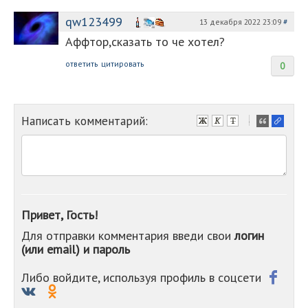
qw123499
13 декабря 2022 23:09
#
Аффтор,сказать то че хотел?
ответить
цитировать
0
Написать комментарий:
-
-
-
-
-
-
-
Привет, Гость!
-
Для отправки комментария введи свои
логин
-
(или email) и пароль
-
-
-
Либо войдите, используя профиль в соцсети
-
-