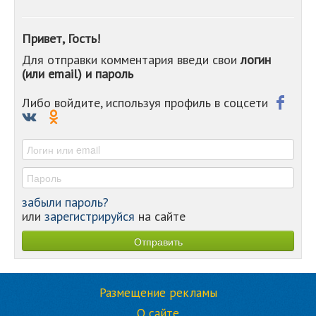
-
-
Привет, Гость!
-
Для отправки комментария введи свои
логин
-
(или email) и пароль
-
-
-
Либо войдите, используя профиль в соцсети
-
-
-
забыли пароль?
или
зарегистрируйся
на сайте
Размещение рекламы
О сайте