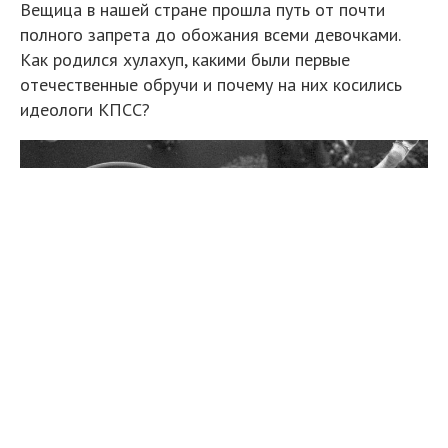
Вещица в нашей стране прошла путь от почти
полного запрета до обожания всеми девочками.
Как родился хулахуп, какими были первые
отечественные обручи и почему на них косились
идеологи КПСС?
23 июня считается днем рождения хулахупа —
гимнастического обруча.
Слово «хулахуп» (Hula Hoop) пришло из Америки: