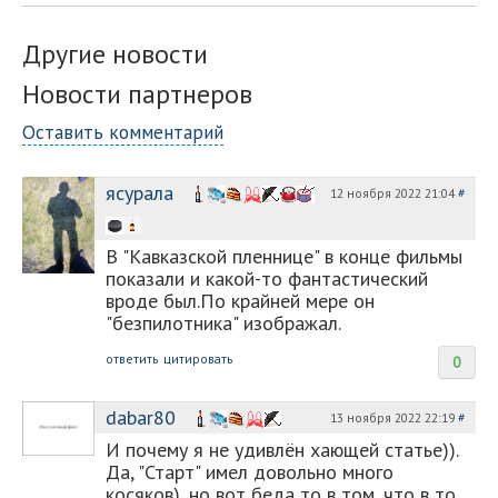
Другие новости
Новости партнеров
Оставить комментарий
ясурала
12 ноября 2022 21:04
#
В "Кавказской пленнице" в конце фильмы
показали и какой-то фантастический
вроде был.По крайней мере он
"безпилотника" изображал.
ответить
цитировать
0
dabar80
13 ноября 2022 22:19
#
И почему я не удивлён хающей статье)).
Да, "Старт" имел довольно много
косяков), но вот беда то в том, что в то