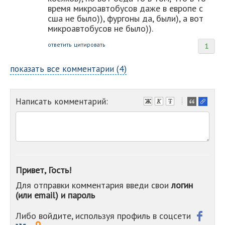
время микроавтобусов даже в европе с
сша не было)), фургоны да, были), а вот
микроавтобусов не было)).
ответить
цитировать
1
показать все комментарии (4)
Написать комментарий:
-
-
-
-
-
-
-
Привет, Гость!
-
Для отправки комментария введи свои
логин
-
(или email) и пароль
-
-
-
Либо войдите, используя профиль в соцсети
-