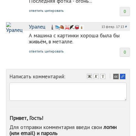
Последняя фотка - огонь...
ответить
цитировать
0
Уралец
13 февр. 17:13
#
А машина с картинки хороша была бы
живьём, в металле.
ответить
цитировать
0
Написать комментарий:
-
-
-
-
-
-
-
Привет, Гость!
-
Для отправки комментария введи свои
логин
-
(или email) и пароль
-