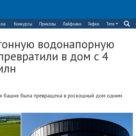
sia
Конкурсы
Приколы
Лайфхаки
Гифки
Теги
тонную водонапорную
ревратили в дом с 4
млн
я башня была превращена в роскошный дом одним