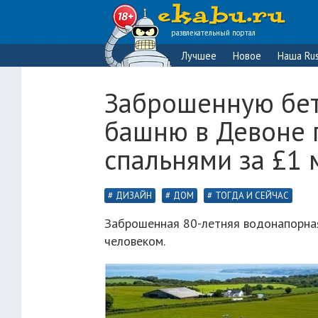
развлекательный портал
Лучшее
Новое
Наша Rus
Заброшенную бе
башню в Девоне п
спальнями за £1 
ДИЗАЙН
ДОМ
ТОГДА И СЕЙЧАС
Заброшенная 80-летняя водонапорна
человеком.