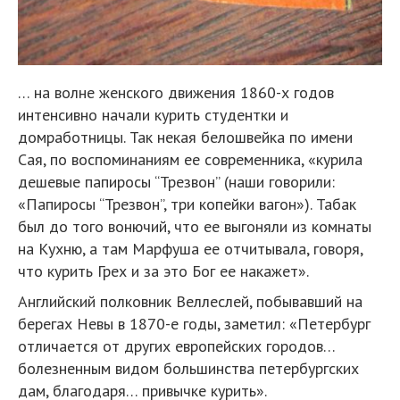
… на волне женского движения 1860-х годов
интенсивно начали курить студентки и
домработницы. Так некая белошвейка по имени
Сая, по воспоминаниям ее современника, «курила
дешевые папиросы “Трезвон” (наши говорили:
«Папиросы “Трезвон”, три копейки вагон»). Табак
был до того вонючий, что ее выгоняли из комнаты
на Кухню, а там Марфуша ее отчитывала, говоря,
что курить Грех и за это Бог ее накажет».
Английский полковник Веллеслей, побывавший на
берегах Невы в 1870-е годы, заметил: «Петербург
отличается от других европейских городов…
болезненным видом большинства петербургских
дам, благодаря… привычке курить».