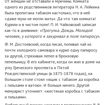
От женщин не отставали и мужчины. Комната
одного из родственников литератора Н. А. Лейкина
была пропитана табаком настолько, что в ней
«даже мухи не могли жить». Да что там комната!
Курили и в чистом поле! П. И. Чайковский записал
как-то в дневнике:
«Прогулка. Дождь. Молодой
человек, у которого я закуривал в поле папиросу».
Ф. М. Достоевский, когда писал, попивал чай из
почти холодного самовара и курил одну папиросу
за другой, стряхивая пепел в бронзовую
пепельницу. В его кабинете, когда он жил в доме на
углу Греческого проспекта и Пятой
Рождественской улицы (в 1875-1878 годах), на
большом столе стоял «ящик с табаком да коробка
с гильзами и ватою». И больше ничего. Другой
мемуарист уточняет: «жестяная коробка с табаком
и гильзами».
Любопытный пассаж находим в воспоминаниях В. В.