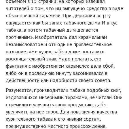
объемом в 15 страниц, на которых извещал
читателей о том, что им выпущено средство в виде
обыкновенной карамели. При держании во рту
ощущается как бы запах табачного дыма И в кус
табака, а потом табачный дым делается
противным». Изобретатель дал карамелькам
незамысловатое и отнюдь не привлекательное
название: «Не кури», забыв даже поставить
восклицательный знак. Надо полагать, его
фантазия с изобретением карамелек дала сбой,
либо он в последнюю минуту засомневался в
действенности или надобности своего совета.
Разумеется, производители табака подобных книг,
издававшихся мизерными тиражами, не читали. Они
стремились улучшить свою продукцию, дабы
увеличить на нее спрос. Для повышения качества
курительного табака к его низким сортам,
преимущественно местного происхождения,