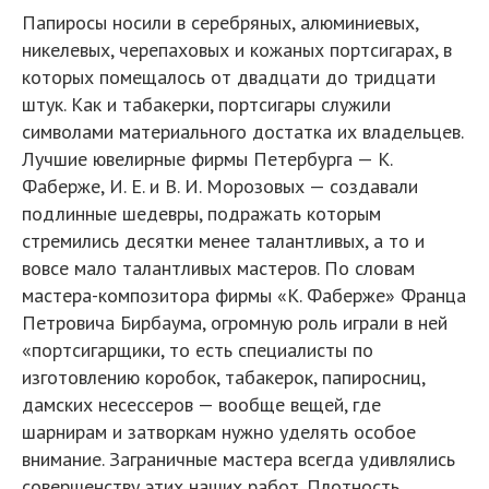
Папиросы носили в серебряных, алюминиевых,
никелевых, черепаховых и кожаных портсигарах, в
которых помещалось от двадцати до тридцати
штук. Как и табакерки, портсигары служили
символами материального достатка их владельцев.
Лучшие ювелирные фирмы Петербурга — К.
Фаберже, И. Е. и В. И. Морозовых — создавали
подлинные шедевры, подражать которым
стремились десятки менее талантливых, а то и
вовсе мало талантливых мастеров. По словам
мастера-композитора фирмы «К. Фаберже» Франца
Петровича Бирбаума, огромную роль играли в ней
«портсигарщики, то есть специалисты по
изготовлению коробок, табакерок, папиросниц,
дамских несессеров — вообще вещей, где
шарнирам и затворкам нужно уделять особое
внимание. Заграничные мастера всегда удивлялись
совершенству этих наших работ. Плотность