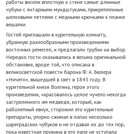
работы висели вплотную к стене самые длинные
чубуки с янтарными мундштуками, прикрепленные
шелковыми петлями с медными крючками к планке
вешалки.
Гостей приглашали в курительную комнату,
убранную разнообразными произведениями
восточных ремесел, и предлагали трубки на выбор.
Нередко гости оказывались в весьма оригинальной
обстановке, вроде той, что описана в
великосветской повести барона Ф. А. Бюлера
«Ничего», вышедшей в свет в 1843 году. В
курительной князя Волгина, героя этого
произведения, «красовалось целое чучело некогда
застреленного им медведя, который, как
раболепный евнух, сторожил его курительные
препараты, упорно сжимал в лапах несколько
цареградских чубуков и не отдавал их до тех пор,
пока известная пружина в его лапе не уступала