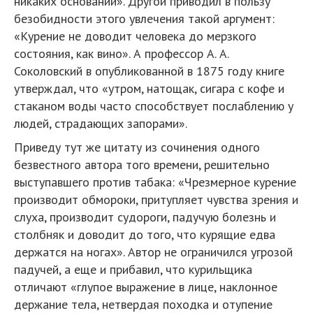
никаких оснований». Другой приводил в пользу
безобидности этого увлечения такой аргумент:
«Курение не доводит человека до мерзкого
состояния, как вино». А профессор А. А.
Соколовский в опубликованной в 1875 году книге
утверждал, что «утром, натощак, сигара с кофе и
стаканом воды часто способствует послаблению у
людей, страдающих запорами».
Приведу тут же цитату из сочинения одного
безвестного автора того времени, решительно
выступавшего против табака: «Чрезмерное курение
производит обмороки, притупляет чувства зрения и
слуха, производит судороги, падучую болезнь и
столбняк и доводит до того, что курящие едва
держатся на ногах». Автор не ограничился угрозой
падучей, а еще и прибавил, что курильщика
отличают «глупое выражение в лице, наклонное
держание тела, нетвердая походка и отупение