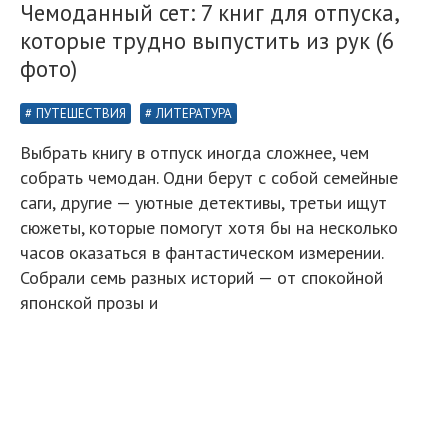
Чемоданный сет: 7 книг для отпуска,
которые трудно выпустить из рук (6
фото)
ПУТЕШЕСТВИЯ
ЛИТЕРАТУРА
Выбрать книгу в отпуск иногда сложнее, чем
собрать чемодан. Одни берут с собой семейные
саги, другие — уютные детективы, третьи ищут
сюжеты, которые помогут хотя бы на несколько
часов оказаться в фантастическом измерении.
Собрали семь разных историй — от спокойной
японской прозы и
«Тринадцатая сказка» (англ. The Thirteenth Tale),
Диана Сеттерфилд
Роман вышел в 2006 году. Перевод с английского
Василия Дорогокупли.