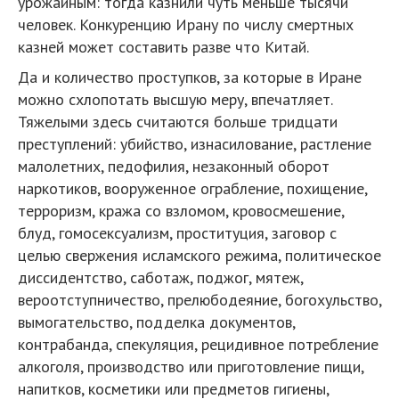
урожайным: тогда казнили чуть меньше тысячи
человек. Конкуренцию Ирану по числу смертных
казней может составить разве что Китай.
Да и количество проступков, за которые в Иране
можно схлопотать высшую меру, впечатляет.
Тяжелыми здесь считаются больше тридцати
преступлений: убийство, изнасилование, растление
малолетних, педофилия, незаконный оборот
наркотиков, вооруженное ограбление, похищение,
терроризм, кража со взломом, кровосмешение,
блуд, гомосексуализм, проституция, заговор с
целью свержения исламского режима, политическое
диссидентство, саботаж, поджог, мятеж,
вероотступничество, прелюбодеяние, богохульство,
вымогательство, подделка документов,
контрабанда, спекуляция, рецидивное потребление
алкоголя, производство или приготовление пищи,
напитков, косметики или предметов гигиены,