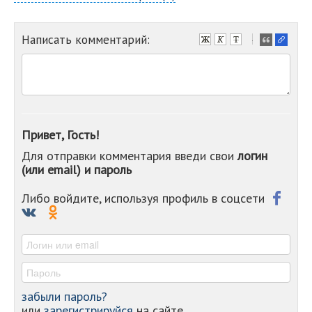
Написать комментарий:
-
-
-
-
-
-
-
Привет, Гость!
-
Для отправки комментария введи свои
логин
-
(или email) и пароль
-
-
-
Либо войдите, используя профиль в соцсети
-
-
-
забыли пароль?
или
зарегистрируйся
на сайте